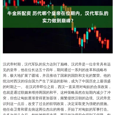
汉武帝时期，汉代军队的实力达到了巅峰。汉武帝是一位非常具有远
见的皇帝，他在位长达五十四年，期间通过一系列的改革和战略布
局，极大地扩展了疆域，并且推动了国家的国防和文化的繁荣。他的
统治对西汉的综合国力产生了深远的影响，成为了中国历史上最强盛
的时期之一。 在汉武帝即位之前，西汉一直采用对匈奴的合亲政策，
也就是通过联姻来维持两国的和平。这种策略虽然在短期内减少了冲
突，但也让匈奴逐渐变得更加嚣张，频繁侵扰汉朝的边境。汉武帝意
识到这一点后，改变了过去的软弱政策，决定采取更为强硬的措施。
他任命卫青和霍去病这两位杰出的将领，开始了对匈奴的军事打击。
在多次战斗之后，匈奴被彻底击退，西汉的边境安全得到了保障，匈