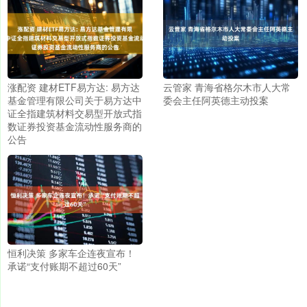
涨配资 建材ETF易方达: 易方达
云管家 青海省格尔木市人大常
基金管理有限公司关于易方达中
委会主任阿英德主动投案
证全指建筑材料交易型开放式指
数证券投资基金流动性服务商的
公告
恒利决策 多家车企连夜宣布！
承诺“支付账期不超过60天”