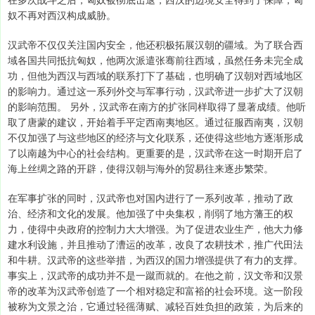
奴不再对西汉构成威胁。
汉武帝不仅仅关注国内安全，他还积极拓展汉朝的疆域。为了联合西
域各国共同抵抗匈奴，他两次派遣张骞前往西域，虽然任务未完全成
功，但他为西汉与西域的联系打下了基础，也明确了汉朝对西域地区
的影响力。通过这一系列外交与军事行动，汉武帝进一步扩大了汉朝
的影响范围。 另外，汉武帝在南方的扩张同样取得了显著成绩。他听
取了唐蒙的建议，开始着手平定西南夷地区。通过征服西南夷，汉朝
不仅加强了与这些地区的经济与文化联系，还使得这些地方逐渐形成
了以南越为中心的社会结构。更重要的是，汉武帝在这一时期开启了
海上丝绸之路的开辟，使得汉朝与海外的贸易往来逐步繁荣。
在军事扩张的同时，汉武帝也对国内进行了一系列改革，推动了政
治、经济和文化的发展。他加强了中央集权，削弱了地方藩王的权
力，使得中央政府的控制力大大增强。为了促进农业生产，他大力修
建水利设施，并且推动了漕运的改革，改良了农耕技术，推广代田法
和牛耕。汉武帝的这些举措，为西汉的国力增强提供了有力的支撑。
事实上，汉武帝的成功并不是一蹴而就的。在他之前，汉文帝和汉景
帝的改革为汉武帝创造了一个相对稳定和富裕的社会环境。这一阶段
被称为文景之治，它通过轻徭薄赋、减轻百姓负担的政策，为后来的