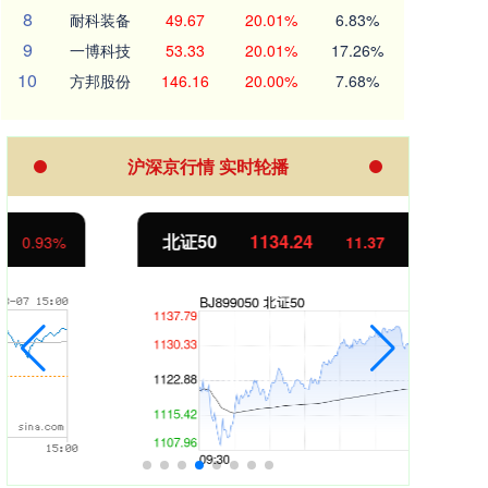
8
耐科装备
49.67
20.01%
6.83%
9
一博科技
53.33
20.01%
17.26%
10
方邦股份
146.16
20.00%
7.68%
沪深京行情 实时轮播
北证50
1134.24
创业
11.37
1.01%