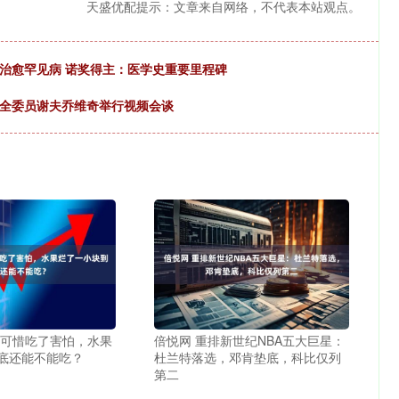
天盛优配提示：文章来自网络，不代表本站观点。
治愈罕见病 诺奖得主：医学史重要里程碑
安全委员谢夫乔维奇举行视频会谈
了可惜吃了害怕，水果
倍悦网 重排新世纪NBA五大巨星：
底还能不能吃？
杜兰特落选，邓肯垫底，科比仅列
第二