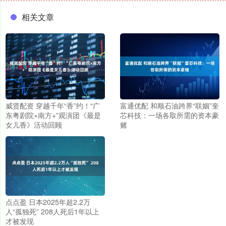
相关文章
威贤配资 穿越千年“香”约！“广
富通优配 和顺石油跨界“联姻”奎
东粤剧院×南方+”观演团《最是
芯科技：一场各取所需的资本豪
女儿香》活动回顾
赌
点点盈 日本2025年超2.2万
人“孤独死” 208人死后1年以上
才被发现