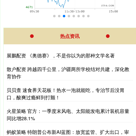
热点资讯
展鵬配资 《奥德赛》，不是你以为的那种文学名著
散户配资 跨越四千公里，沪疆两所学校结对共建，深化教
育协作
贝贝查 速食界天花板！热水一泡就能吃，专治节后没胃
口，酸爽过瘾鲜到打颤！
火星策略 官方：一季度末风电、太阳能发电累计装机容量
同比增28.1%
蚂蚁策略 特朗普公布新AI蓝图：放宽监管、扩大出口，审