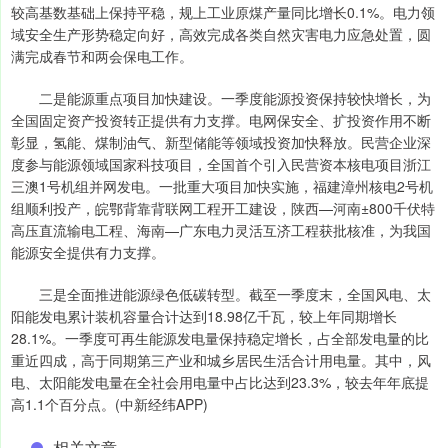
较高基数基础上保持平稳，规上工业原煤产量同比增长0.1%。电力领
域安全生产形势稳定向好，高效完成各类自然灾害电力应急处置，圆
满完成春节和两会保电工作。
二是能源重点项目加快建设。一季度能源投资保持较快增长，为
全国固定资产投资转正提供有力支撑。电网保安全、扩投资作用不断
彰显，氢能、煤制油气、新型储能等领域投资加快释放。民营企业深
度参与能源领域国家科技项目，全国首个引入民营资本核电项目浙江
三澳1号机组并网发电。一批重大项目加快实施，福建漳州核电2号机
组顺利投产，皖鄂背靠背联网工程开工建设，陕西—河南±800千伏特
高压直流输电工程、海南—广东电力灵活互济工程获批核准，为我国
能源安全提供有力支撑。
三是全面推进能源绿色低碳转型。截至一季度末，全国风电、太
阳能发电累计装机容量合计达到18.98亿千瓦，较上年同期增长
28.1%。一季度可再生能源发电量保持稳定增长，占全部发电量的比
重近四成，高于同期第三产业和城乡居民生活合计用电量。其中，风
电、太阳能发电量在全社会用电量中占比达到23.3%，较去年年底提
高1.1个百分点。(中新经纬APP)
相关文章