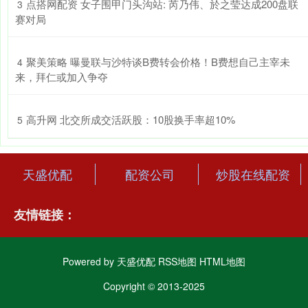
​点搭网配资 女子围甲门头沟站: 芮乃伟、於之莹达成200盘联
3
赛对局
​聚美策略 曝曼联与沙特谈B费转会价格！B费想自己主宰未
4
来，拜仁或加入争夺
​高升网 北交所成交活跃股：10股换手率超10%
5
天盛优配
配资公司
炒股在线配资
友情链接：
Powered by
天盛优配
RSS地图
HTML地图
Copyright
© 2013-2025